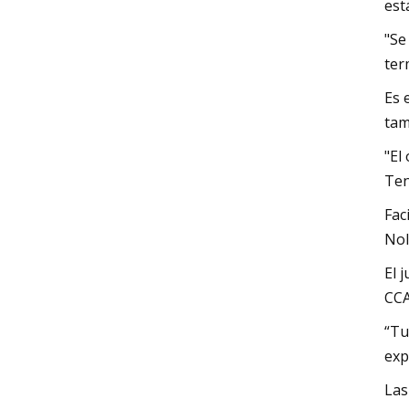
est
"Se
ter
Es 
tam
"El
Ten
Fac
Nol
El 
CCA
“Tu
exp
Las