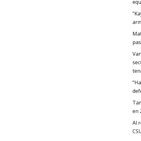
equ
"Ka
arm
Mat
pas
Van
sec
ten
“Ha
def
Tam
en 
Al 
CSU