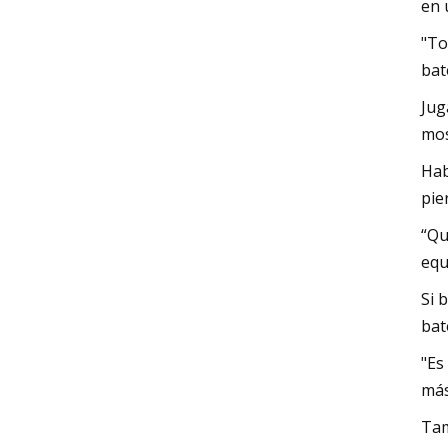
en 
"To
bat
Jug
mos
Hab
pie
“Qu
equ
Si 
bat
"Es
más
Tam