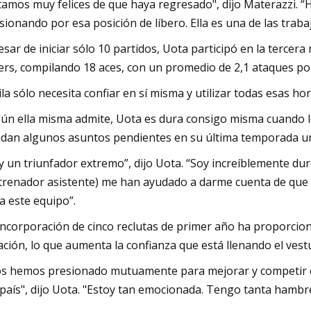
tamos muy felices de que haya regresado", dijo Materazzi. “Hi
sionando por esa posición de líbero. Ella es una de las trab
esar de iniciar sólo 10 partidos, Uota participó en la terce
ers, compilando 18 aces, con un promedio de 2,1 ataques por
ila sólo necesita confiar en sí misma y utilizar todas esas hor
ún ella misma admite, Uota es dura consigo misma cuando l
dan algunos asuntos pendientes en su última temporada uni
y un triunfador extremo”, dijo Uota. “Soy increíblemente d
trenador asistente) me han ayudado a darme cuenta de que h
a este equipo”.
incorporación de cinco reclutas de primer año ha proporcion
ación, lo que aumenta la confianza que está llenando el vest
s hemos presionado mutuamente para mejorar y competir en 
 país", dijo Uota. "Estoy tan emocionada. Tengo tanta hambre