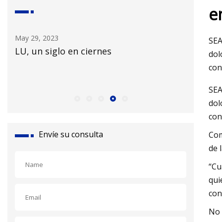
e
May 30, 2023
May 26, 
SEA
Los atuendos más elegantes de Hailey
El Cen
dol
Bieber: vea todos sus mejores
Taylor 
con
momentos de moda
SEA
dol
con
Envíe su consulta
Com
de 
“Cu
qui
con
No 