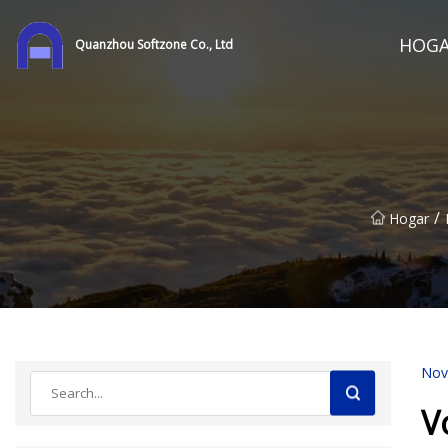
HOG
Quanzhou Softzone Co., Ltd
/
Hogar
Nov
V