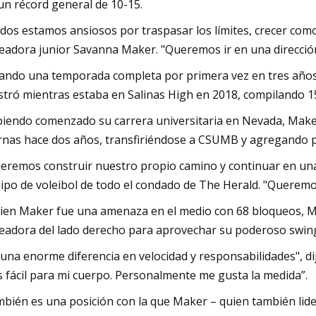
un récord general de 10-15.
dos estamos ansiosos por traspasar los límites, crecer como 
eadora junior Savanna Maker. "Queremos ir en una direcció
ando una temporada completa por primera vez en tres años,
tró mientras estaba en Salinas High en 2018, compilando 1
iendo comenzado su carrera universitaria en Nevada, Make
rnas hace dos años, transfiriéndose a CSUMB y agregando pre
eremos construir nuestro propio camino y continuar en una 
ipo de voleibol de todo el condado de The Herald. "Queremo
bien Maker fue una amenaza en el medio con 68 bloqueos, M
eadora del lado derecho para aprovechar su poderoso swin
 una enorme diferencia en velocidad y responsabilidades", di
 fácil para mi cuerpo. Personalmente me gusta la medida”.
bién es una posición con la que Maker – quien también lider