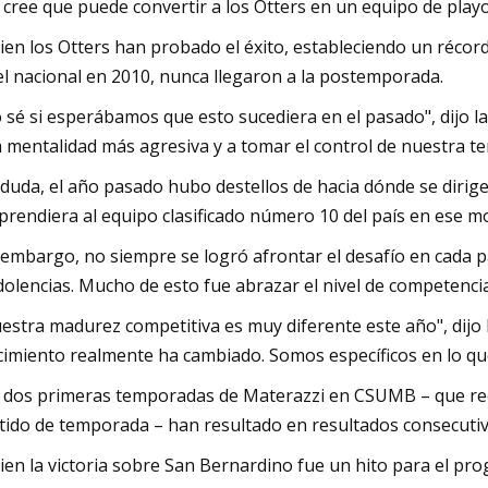
a cree que puede convertir a los Otters en un equipo de playo
bien los Otters han probado el éxito, estableciendo un récord
el nacional en 2010, nunca llegaron a la postemporada.
 sé si esperábamos que esto sucediera en el pasado", dijo l
 mentalidad más agresiva y a tomar el control de nuestra t
 duda, el año pasado hubo destellos de hacia dónde se dir
prendiera al equipo clasificado número 10 del país en ese m
 embargo, no siempre se logró afrontar el desafío en cada 
dolencias. Mucho de esto fue abrazar el nivel de competencia
estra madurez competitiva es muy diferente este año", dijo
cimiento realmente ha cambiado. Somos específicos en lo q
 dos primeras temporadas de Materazzi en CSUMB – que reci
tido de temporada – han resultado en resultados consecutivos
bien la victoria sobre San Bernardino fue un hito para el pr