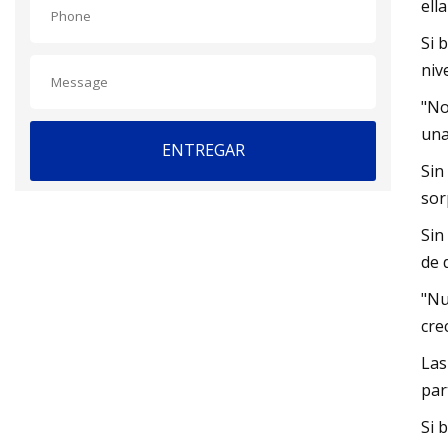
ell
Si 
niv
"No
una
ENTREGAR
Sin
sor
Sin
de 
"Nu
cre
Las
par
Si 