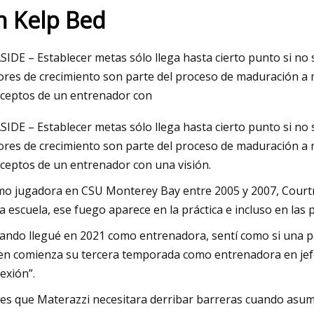
n Kelp Bed
2023
SIDE – Establecer metas sólo llega hasta cierto punto si no 
tro Médico de UCLA recibe a
ores de crecimiento son parte del proceso de maduración a
Swift
ceptos de un entrenador con
SIDE – Establecer metas sólo llega hasta cierto punto si no 
ores de crecimiento son parte del proceso de maduración a
ceptos de un entrenador con una visión.
o jugadora en CSU Monterey Bay entre 2005 y 2007, Courtn
la escuela, ese fuego aparece en la práctica e incluso en las p
ando llegué en 2021 como entrenadora, sentí como si una pa
en comienza su tercera temporada como entrenadora en jefe.
exión”.
es que Materazzi necesitara derribar barreras cuando asumió