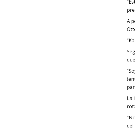
"Es
pre
A p
Ott
“Ka
Seg
que
“So
(en
par
La 
rot
"No
del