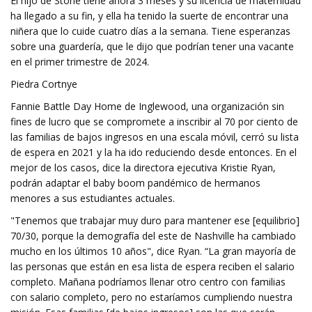
El hijo de Stone tiene ahora 3 meses y su licencia de maternidad
ha llegado a su fin, y ella ha tenido la suerte de encontrar una
niñera que lo cuide cuatro días a la semana. Tiene esperanzas
sobre una guardería, que le dijo que podrían tener una vacante
en el primer trimestre de 2024.
Piedra Cortnye
Fannie Battle Day Home de Inglewood, una organización sin
fines de lucro que se compromete a inscribir al 70 por ciento de
las familias de bajos ingresos en una escala móvil, cerró su lista
de espera en 2021 y la ha ido reduciendo desde entonces. En el
mejor de los casos, dice la directora ejecutiva Kristie Ryan,
podrán adaptar el baby boom pandémico de hermanos
menores a sus estudiantes actuales.
"Tenemos que trabajar muy duro para mantener ese [equilibrio]
70/30, porque la demografía del este de Nashville ha cambiado
mucho en los últimos 10 años", dice Ryan. “La gran mayoría de
las personas que están en esa lista de espera reciben el salario
completo. Mañana podríamos llenar otro centro con familias
con salario completo, pero no estaríamos cumpliendo nuestra