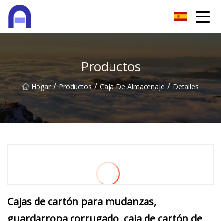
Quanzhou Softzone Co., Ltd
Productos
/
/
/
Hogar
Productos
Caja De Almacenaje
Detalles
Cajas de cartón para mudanzas,
guardarropa corrugado, caja de cartón de