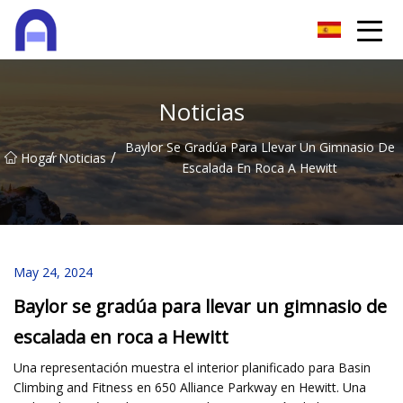
Quanzhou Softzone Co., Ltd
Noticias
Baylor Se Gradúa Para Llevar Un Gimnasio De
/
/
Hogar
Noticias
Escalada En Roca A Hewitt
May 24, 2024
Baylor se gradúa para llevar un gimnasio de
escalada en roca a Hewitt
Una representación muestra el interior planificado para Basin
Climbing and Fitness en 650 Alliance Parkway en Hewitt. Una